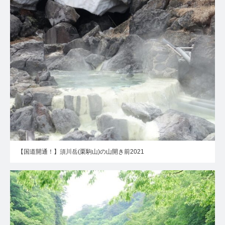
【国道開通！】須川岳(栗駒山)の山開き前2021