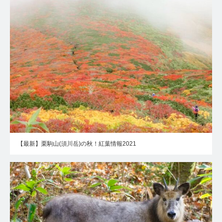
【最新】栗駒山(須川岳)の秋！紅葉情報2021