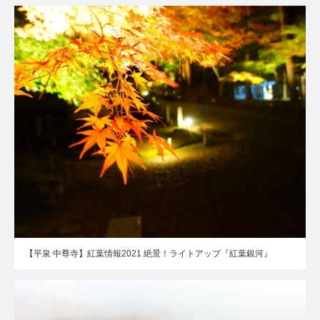
【平泉 中尊寺】紅葉情報2021 絶景！ライトアップ『紅葉銀河』