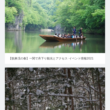
【猊鼻渓の春】一関で舟下り観光とアクセス･イベント情報2021