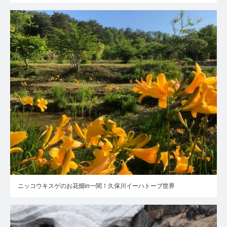
ニッコウキスゲのお花畑in一関！久保川イーハトーブ世界