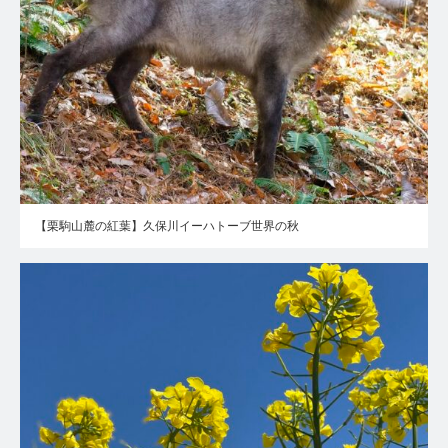
【栗駒山麓の紅葉】久保川イーハトーブ世界の秋