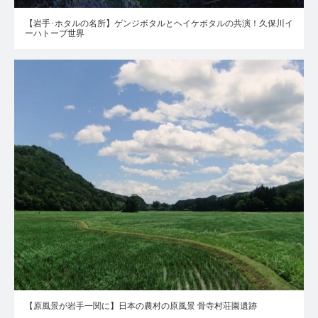
【岩手･ホタルの名所】ゲンジボタルとヘイケボタルの共演！久保川イ
ーハトーブ世界
【原風景が岩手一関に】日本の農村の原風景 骨寺村荘園遺跡