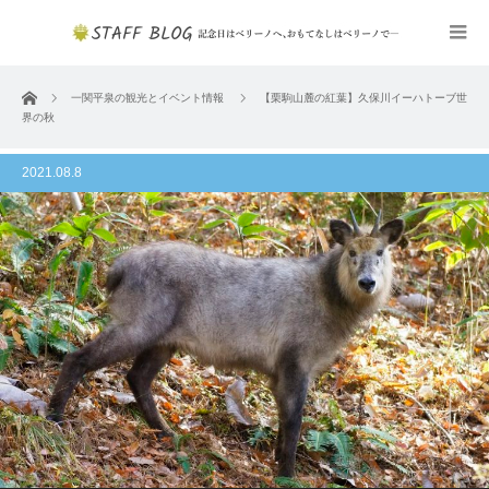
ホーム
一関平泉の観光とイベント情報
【栗駒山麓の紅葉】久保川イーハトーブ世
界の秋
2021.08.8