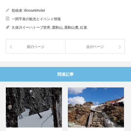
投稿者:
itinosekihotel
一関平泉の観光とイベント情報
久保川イーハトーブ世界
,
栗駒山
,
栗駒山麓
,
紅葉
前のページ
次のページ
関連記事