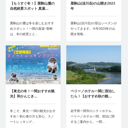
【もうすぐ冬！】栗駒山麓の
栗駒山(須川岳)の山開き2023
自然絶景スポット 真湯…
年
栗駒山の麓は冬を楽しむおすす
栗駒山(須川岳)の登山シーズンが
めスポット！一関の真湯･祭畤
やってきます。今年2023年の山
は、冬の絶景とと…
開き情報…
【東北の冬！一関おすすめ観
ベリーノホテル一関に宿泊し
光】和かんじき…
たら！【おすすめ秋の観…
冬こそ、東北･一関の観光がおす
岩手県一関市のシティホテル、
すめ！初心者の方も安心、スノ
ベリーノホテル一関。宿泊に関
ートレッキング…
するご案内から、一関…