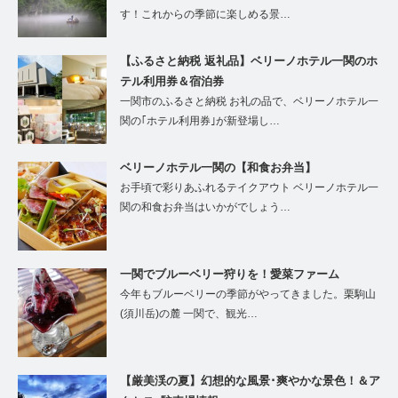
す！これからの季節に楽しめる景…
【ふるさと納税 返礼品】ベリーノホテル一関のホ
テル利用券＆宿泊券
一関市のふるさと納税 お礼の品で、ベリーノホテル一
関の｢ホテル利用券｣が新登場し…
ベリーノホテル一関の【和食お弁当】
お手頃で彩りあふれるテイクアウト ベリーノホテル一
関の和食お弁当はいかがでしょう…
一関でブルーベリー狩りを！愛菜ファーム
今年もブルーベリーの季節がやってきました。栗駒山
(須川岳)の麓 一関で、観光…
【厳美渓の夏】幻想的な風景･爽やかな景色！＆ア