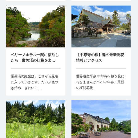
ベリーノホテル一関に宿泊し
【中尊寺の桜】春の最新開花
たら！厳美渓の紅葉を楽…
情報とアクセス
厳美渓の紅葉は、これから見頃
世界遺産平泉 中尊寺へ桜を見に
に入っていきます。だいぶ色づ
行きませんか？2023年春、最新
き始め、きれいに…
の桜開花状…