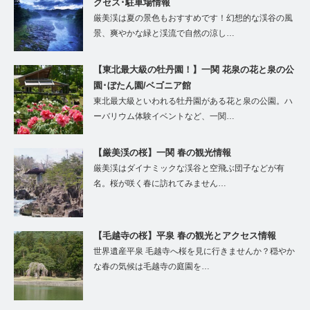
クセス･駐車場情報
厳美渓は夏の景色もおすすめです！幻想的な渓谷の風
景、爽やかな緑と渓流で自然の涼し…
【東北最大級の牡丹園！】一関 花泉の花と泉の公
園･ぼたん園/ベゴニア館
東北最大級といわれる牡丹園がある花と泉の公園。ハ
ーバリウム体験イベントなど、一関…
【厳美渓の桜】一関 春の観光情報
厳美渓はダイナミックな渓谷と空飛ぶ団子などが有
名。桜が咲く春に訪れてみません…
【毛越寺の桜】平泉 春の観光とアクセス情報
世界遺産平泉 毛越寺へ桜を見に行きませんか？穏やか
な春の気候は毛越寺の庭園を…