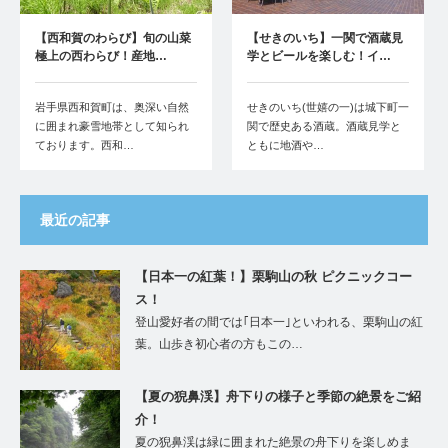
【西和賀のわらび】旬の山菜
【せきのいち】一関で酒蔵見
極上の西わらび！産地…
学とビールを楽しむ！イ…
岩手県西和賀町は、奥深い自然
せきのいち(世嬉の一)は城下町一
に囲まれ豪雪地帯として知られ
関で歴史ある酒蔵。酒蔵見学と
ております。西和…
ともに地酒や…
最近の記事
【日本一の紅葉！】栗駒山の秋 ピクニックコー
ス！
登山愛好者の間では｢日本一｣といわれる、栗駒山の紅
葉。山歩き初心者の方もこの…
【夏の猊鼻渓】舟下りの様子と季節の絶景をご紹
介！
夏の猊鼻渓は緑に囲まれた絶景の舟下りを楽しめま