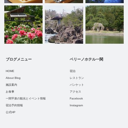
ブログメニュー
ベリーノホテル一関
HOME
宿泊
About Blog
レストラン
施設案内
バンケット
お食事
アクセス
一関平泉の観光とイベント情報
Facebook
宿泊予約情報
Instagram
公式HP