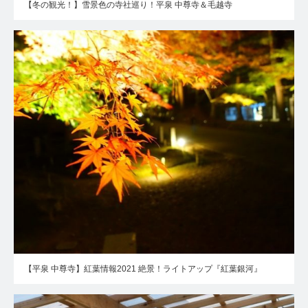
【冬の観光！】雪景色の寺社巡り！平泉 中尊寺＆毛越寺
【平泉 中尊寺】紅葉情報2021 絶景！ライトアップ『紅葉銀河』